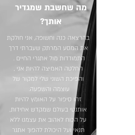
מה שחשבת שמגדיר
אותך?
בהרצאה כנה וחשופה, אני חולקת
את המסע המרתק שעברתי דרך
התמודדות מול אתגרי החיים .
החלטה האמיצה להיות אני ,
והפיכת השוני שלי למקור של
עוצמה והשפעה.
זהו סיפור על האומץ להיות
אותנטי בעולם שמקדש אחידות,
על הכוח לאהוב את עצמנו ללא
תנאי ועל היכולת להפוך אתגר