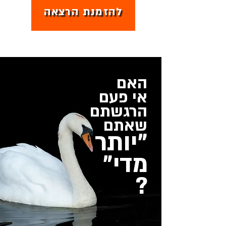
להזמנת הרצאה
האם
אי פעם
הרגשתם
שאתם
"יותר
מדי"
?