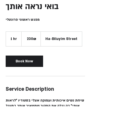
בואי נראה אותך
מפגש ראשוני פרונטלי
230
שקלים
Ha-Biluyim Street
‏230 ‏₪
1
1 hr
חדשים
h
Book Now
Service Description
שיחת נשים איכותית ועמוקה אצלי בסטודיו "לראות
אותי",בה נגלה את המקור שמשאיר אותך במעגל
שאת רוצה להשתחרר ממנו